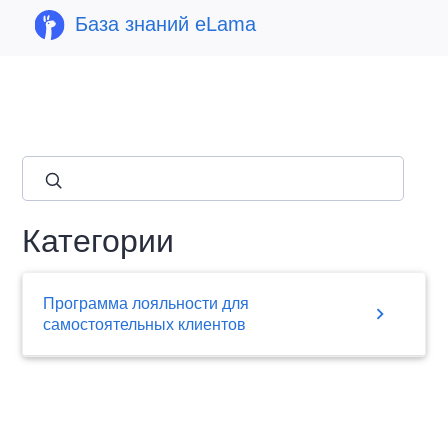
База знаний eLama
close
Категории
Программа лояльности для
chevron_right
самостоятельных клиентов